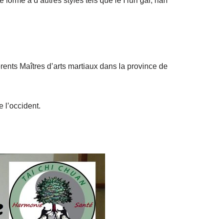
é formé à d’autres styles tels que le Hun gar, nan
érents Maîtres d’arts martiaux dans la province de
 l’occident.