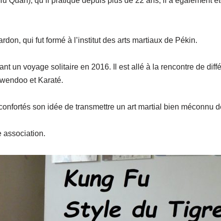
u Quan), qu’il pratique depuis plus de 22 ans, il a également ét
don, qui fut formé à l’institut des arts martiaux de Pékin.
t un voyage solitaire en 2016. Il est allé à la rencontre de diff
wendoo et Karaté.
nfortés son idée de transmettre un art martial bien méconnu de
 association.