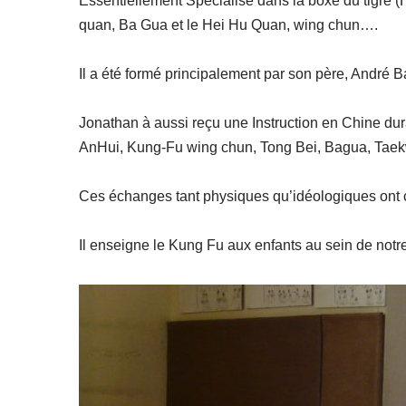
Essentiellement Spécialisé dans la boxe du tigre (H
quan, Ba Gua et le Hei Hu Quan, wing chun….
Il a été formé principalement par son père, André Bar
Jonathan à aussi reçu une Instruction en Chine duran
AnHui, Kung-Fu wing chun, Tong Bei, Bagua, Taek
Ces échanges tant physiques qu’idéologiques ont co
Il enseigne le Kung Fu aux enfants au sein de notre